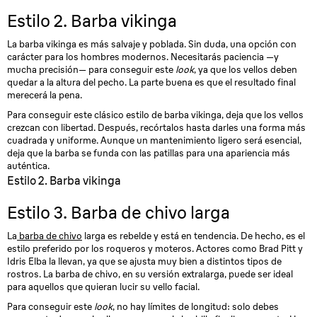
Estilo 2. Barba vikinga
La barba vikinga es más salvaje y poblada. Sin duda, una opción con
carácter para los hombres modernos. Necesitarás paciencia —y
mucha precisión— para conseguir este
look
, ya que los vellos deben
quedar a la altura del pecho. La parte buena es que el resultado final
merecerá la pena.
Para conseguir este clásico estilo de barba vikinga, deja que los vellos
crezcan con libertad. Después, recórtalos hasta darles una forma más
cuadrada y uniforme. Aunque un mantenimiento ligero será esencial,
deja que la barba se funda con las patillas para una apariencia más
auténtica.
Estilo 2. Barba vikinga
Estilo 3. Barba de chivo larga
La
barba de chivo
larga es rebelde y está en tendencia. De hecho, es el
estilo preferido por los roqueros y moteros. Actores como Brad Pitt y
Idris Elba la llevan, ya que se ajusta muy bien a distintos tipos de
rostros. La barba de chivo, en su versión extralarga, puede ser ideal
para aquellos que quieran lucir su vello facial.
Para conseguir este
look
, no hay límites de longitud: solo debes