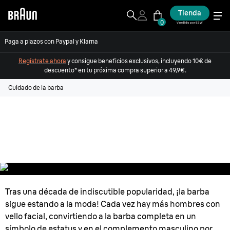
Tienda
0
Vendido por ESW
Paga a plazos con Paypal y Klarna
Regístrate ahora
y consigue beneficios exclusivos, incluyendo 10€ de
descuento* en tu próxima compra superior a 49,9€.
Cuidado de la barba
Cómo cuidar y recortar una barba
larga
Tras una década de indiscutible popularidad, ¡la barba
sigue estando a la moda! Cada vez hay más hombres con
vello facial, convirtiendo a la barba completa en un
símbolo de estatus y en el complemento masculino por