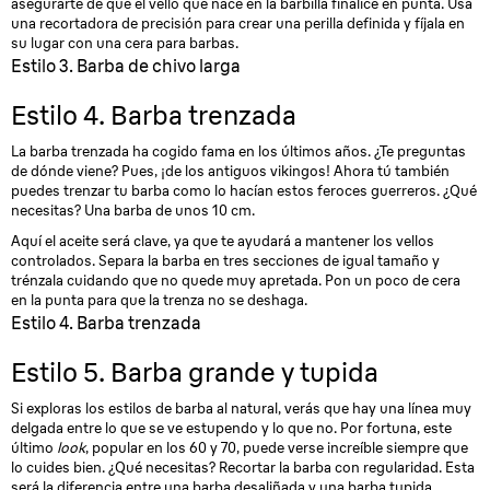
asegurarte de que el vello que nace en la barbilla finalice en punta. Usa
una recortadora de precisión para crear una perilla definida y fíjala en
su lugar con una cera para barbas.
Estilo 3. Barba de chivo larga
Estilo 4. Barba trenzada
La barba trenzada ha cogido fama en los últimos años. ¿Te preguntas
de dónde viene? Pues, ¡de los antiguos vikingos! Ahora tú también
puedes trenzar tu barba como lo hacían estos feroces guerreros. ¿Qué
necesitas? Una barba de unos 10 cm.
Aquí el aceite será clave, ya que te ayudará a mantener los vellos
controlados. Separa la barba en tres secciones de igual tamaño y
trénzala cuidando que no quede muy apretada. Pon un poco de cera
en la punta para que la trenza no se deshaga.
Estilo 4. Barba trenzada
Estilo 5. Barba grande y tupida
Si exploras los estilos de barba al natural, verás que hay una línea muy
delgada entre lo que se ve estupendo y lo que no. Por fortuna, este
último
look
, popular en los 60 y 70, puede verse increíble siempre que
lo cuides bien. ¿Qué necesitas? Recortar la barba con regularidad. Esta
será la diferencia entre una barba desaliñada y una barba tupida,