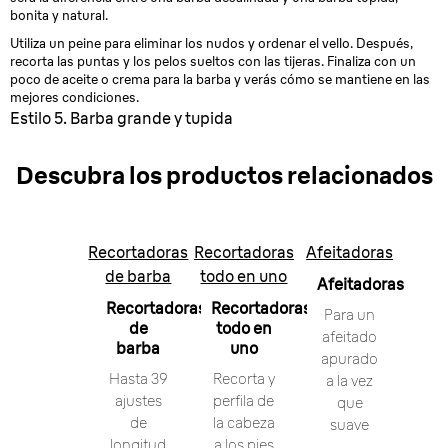
bonita y natural.
Utiliza un peine para eliminar los nudos y ordenar el vello. Después,
recorta las puntas y los pelos sueltos con las tijeras. Finaliza con un
poco de aceite o crema para la barba y verás cómo se mantiene en las
mejores condiciones.
Estilo 5. Barba grande y tupida
Descubra los productos relacionados
Recortadoras
Recortadoras
Afeitadoras
de barba
todo en uno
Afeitadoras
Recortadoras
Recortadoras
Para un
de
todo en
afeitado
barba
uno
apurado
Hasta 39
Recorta y
a la vez
ajustes
perfila de
que
de
la cabeza
suave
longitud
a los pies