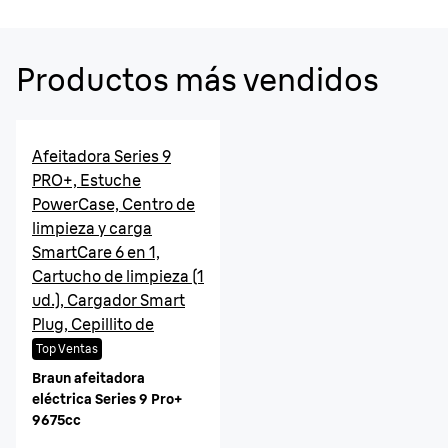
Productos más vendidos
Afeitadora Series 9
PRO+, Estuche
PowerCase, Centro de
limpieza y carga
SmartCare 6 en 1,
Cartucho de limpieza (1
ud.), Cargador Smart
Plug, Cepillito de
limpieza
Top Ventas
Braun afeitadora
eléctrica Series 9 Pro+
9675cc