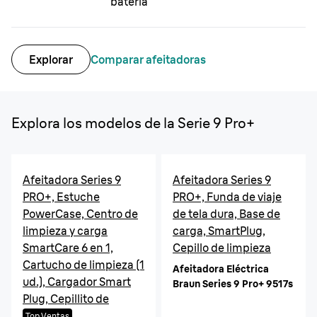
batería
Explorar
Comparar afeitadoras
Explora los modelos de la Serie 9 Pro+
Afeitadora Series 9
Afeitadora Series 9
PRO+, Estuche
PRO+, Funda de viaje
PowerCase, Centro de
de tela dura, Base de
limpieza y carga
carga, SmartPlug,
SmartCare 6 en 1,
Cepillo de limpieza
Cartucho de limpieza (1
Afeitadora Eléctrica
ud.), Cargador Smart
Braun Series 9 Pro+ 9517s
Plug, Cepillito de
limpieza
Top Ventas