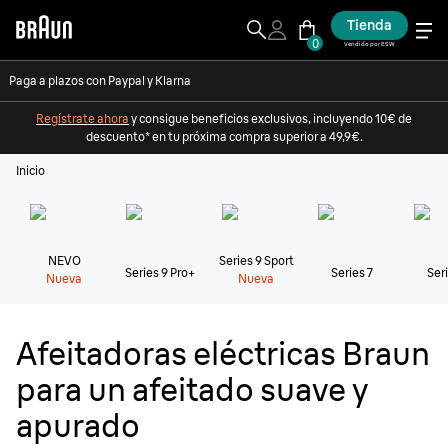
Tienda
0
Vendido por ESW
Paga a plazos con Paypal y Klarna
Regístrate ahora
y consigue beneficios exclusivos, incluyendo 10€ de
descuento* en tu próxima compra superior a 49,9€.
Inicio
NEVO
Series 9 Sport
Series 9 Pro+
Series 7
Seri
Nueva
Nueva
Afeitadoras eléctricas Braun
para un afeitado suave y
apurado