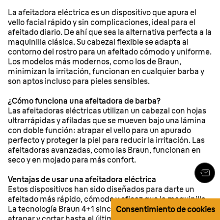
La afeitadora eléctrica es un dispositivo que apura el
vello facial rápido y sin complicaciones, ideal para el
afeitado diario. De ahí que sea la alternativa perfecta a la
maquinilla clásica. Su cabezal flexible se adapta al
contorno del rostro para un afeitado cómodo y uniforme.
Los modelos más modernos, como los de Braun,
minimizan la irritación, funcionan en cualquier barba y
son aptos incluso para pieles sensibles.
¿Cómo funciona una afeitadora de barba?
Las afeitadoras eléctricas utilizan un cabezal con hojas
ultrarrápidas y afiladas que se mueven bajo una lámina
con doble función: atrapar el vello para un apurado
perfecto y proteger la piel para reducir la irritación. Las
afeitadoras avanzadas, como las Braun, funcionan en
seco y en mojado para más confort.
Ventajas de usar una afeitadora eléctrica
Estos dispositivos han sido diseñados para darte un
afeitado más rápido, cómodo y eficaz que la maquinilla.
La tecnología Braun 4+1 sincroniza varias láminas para
Consentimiento de cookies
atrapar y cortar hasta el último vello, logrando un