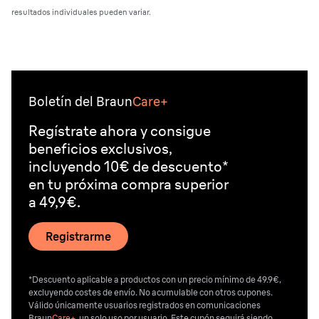
resultados individuales pueden variar.
Boletín del Braun
Care+
Regístrate ahora y consigue
beneficios exclusivos,
incluyendo 10€ de descuento*
en tu próxima compra superior
a 49,9€.
Registrarme
*Descuento aplicable a productos con un precio mínimo de 49.9€,
excluyendo costes de envío. No acumulable con otros cupones.
Válido únicamente usuarios registrados en comunicaciones
Braun
Care+
, un solo uso por usuario. Este cupón seguirá siendo