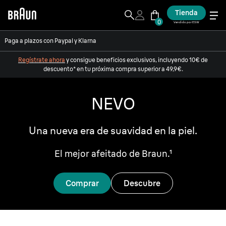
Tienda
0
Vendido por ESW
Paga a plazos con Paypal y Klarna
Regístrate ahora
y consigue beneficios exclusivos, incluyendo 10€ de
descuento* en tu próxima compra superior a 49,9€.
NEVO
Una nueva era de suavidad en la piel.
El mejor afeitado de Braun.¹
Comprar
Descubre