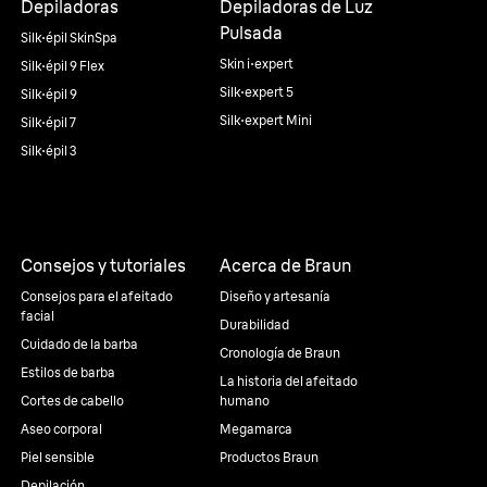
Depiladoras
Depiladoras de Luz
Pulsada
Silk·épil SkinSpa
Skin i·expert
Silk·épil 9 Flex
Silk·expert 5
Silk·épil 9
Silk·expert Mini
Silk·épil 7
Silk·épil 3
Consejos y tutoriales
Acerca de Braun
Consejos para el afeitado
Diseño y artesanía
facial
Durabilidad
Cuidado de la barba
Cronología de Braun
Estilos de barba
La historia del afeitado
Cortes de cabello
humano
Aseo corporal
Megamarca
Piel sensible
Productos Braun
Depilación