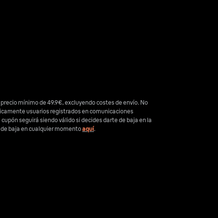
 precio mínimo de 49.9€, excluyendo costes de envío. No
nicamente usuarios registrados en comunicaciones
e cupón seguirá siendo válido si decides darte de baja en la
e de baja en cualquier momento
aquí
.