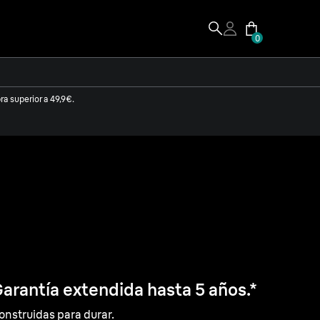
0
a superior a 49,9€.
arantía extendida hasta 5 años.*
onstruidas para durar.