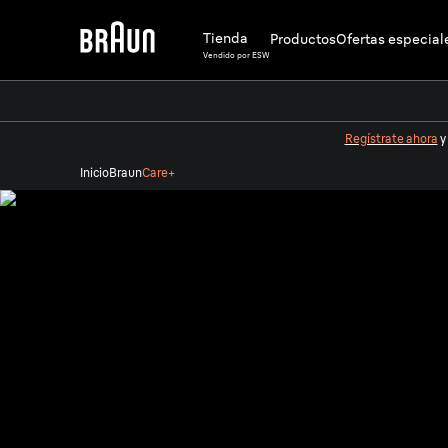
Tienda
Productos
Ofertas especial
Vendido por ESW
Regístrate ahora
y
Braun
Care+
Inicio
Braun
Care+
Tu acceso a la extensión gratuita
garantía* y beneficios exclusivos.
Únete ahora gratis