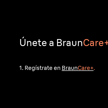
Únete a Braun
Care
1. Regístrate en
Braun
Care+
.