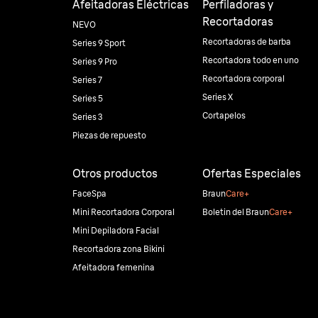
Afeitadoras Eléctricas
Perfiladoras y
Recortadoras
NEVO
Recortadoras de barba
Series 9 Sport
Recortadora todo en uno
Series 9 Pro
Recortadora corporal
Series 7
Series X
Series 5
Cortapelos
Series 3
Piezas de repuesto
Otros productos
Ofertas Especiales
FaceSpa
Braun
Care+
Mini Recortadora Corporal
Boletin del Braun
Care+
Mini Depiladora Facial
Recortadora zona Bikini
Afeitadora femenina