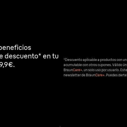
beneficios
de descuento* en tu
*Descuento aplicable a productos con un
9,9€.
acumulable con otros cupones. Válido ú
Braun
Care+
, un solo uso por usuario. Est
newsletter de Braun
Care+
. Puedes dart