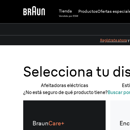
Tienda
Productos
Ofertas especial
Vendido por ESW
Regístrate ahora
y
Selecciona tu di
Afeitadoras eléctricas
Est
¿No está seguro de qué producto tiene?
Buscar po
Braun
Care+
Enc