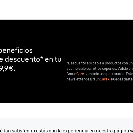
beneficios
de descuento* en tu
*Descuento aplicable a productos con un
9,9€.
acumulable con otros cupones. Válido ú
Braun
Care+
, un solo uso por usuario. Est
newsletter de Braun
Care+
. Puedes dart
é tan satisfecho estás con la experiencia en nuestra página 