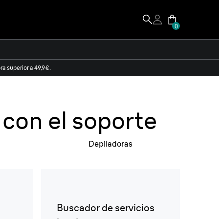
0
a superior a 49,9€.
 soporte de
os expertos de
 con el soporte
.
Depiladoras
Buscador de servicios