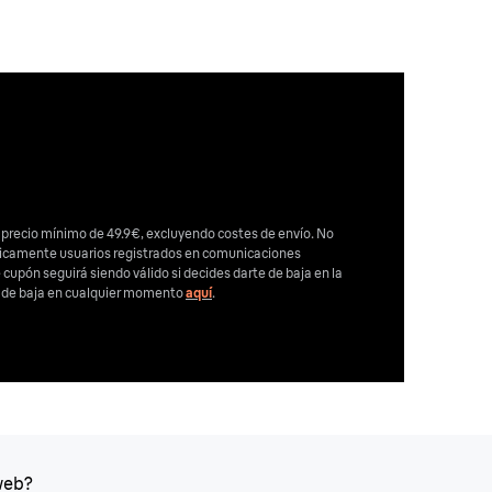
 precio mínimo de 49.9€, excluyendo costes de envío. No
nicamente usuarios registrados en comunicaciones
e cupón seguirá siendo válido si decides darte de baja en la
e de baja en cualquier momento
aquí
.
web?