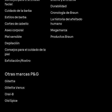
facial
Durabilidad
Cuidado de la barba
Cronología de Braun
Estilos de barba
La historia del afeitado
Cortes de cabello
humano
Aseo corporal
Megamarca
Piel sensible
Productos Braun
Depilación
Consejos para el cuidado de la
piel
Exfoliación/Rostro
Otras marcas P&G
Gillette
Gillette Venus
Oral-B
Old Spice