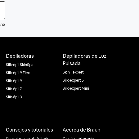
cho
Depiladoras
Depiladoras de Luz
Pulsada
Silk·épil SkinSpa
Skin i·expert
Silk·épil 9 Flex
Silk·expert 5
Silk·épil 9
Silk·expert Mini
Silk·épil 7
Silk·épil 3
Consejos y tutoriales
Acerca de Braun
Consejos para el afeitado
Diseño y artesanía