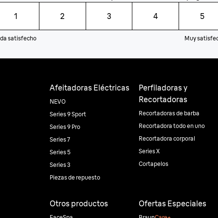
1
2
3
4
5
da satisfecho
Muy satisfe
Afeitadoras Eléctricas
Perfiladoras y
Recortadoras
NEVO
Recortadoras de barba
Series 9 Sport
Recortadora todo en uno
Series 9 Pro
Recortadora corporal
Series 7
Series X
Series 5
Cortapelos
Series 3
Piezas de repuesto
Otros productos
Ofertas Especiales
FaceSpa
Braun
Care+