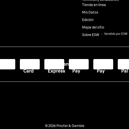
Tienda en línea
Mis Datos
Edición
Mapa del sitio
⠀-⠀
Vendido por ESW
Sobre ESW
Visa
Master
American
Apple
Google
Pa
Card
Express
Pay
Pay
Pal
© 2026 Procter & Gamble