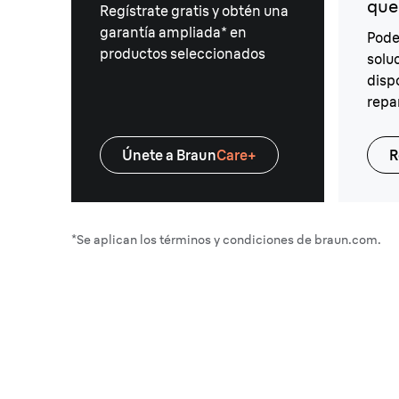
que
Regístrate gratis y obtén una
garantía ampliada* en
Pode
productos seleccionados
solu
dispo
repa
Únete a Braun
Care+
R
*Se aplican los términos y condiciones de braun.com.