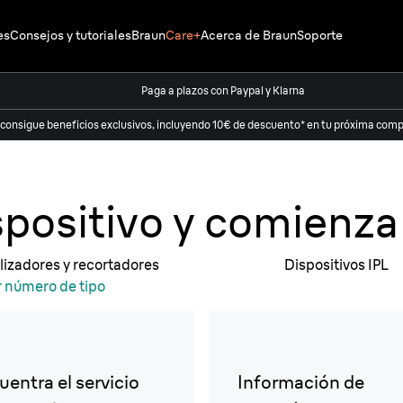
es
Consejos y tutoriales
Braun
Care+
Acerca de Braun
Soporte
Paga a plazos con Paypal y Klarna
 consigue beneficios exclusivos, incluyendo 10€ de descuento* en tu próxima compr
Obtén
nuestr
spositivo y comienza
Braun
ilizadores y recortadores
Dispositivos IPL
r número de tipo
uentra el servicio
Información de