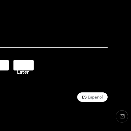
y
Pay
Later
ES
Español