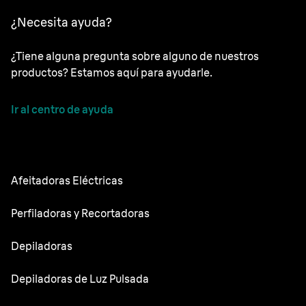
¿Necesita ayuda?
¿Tiene alguna pregunta sobre alguno de nuestros
productos? Estamos aquí para ayudarle.
Ir al centro de ayuda
Afeitadoras Eléctricas
NEVO
Perfiladoras y Recortadoras
Series 9 Sport
Recortadoras de barba
Depiladoras
Series 9 Pro
Recortadora todo en uno
Silk·épil SkinSpa
Depiladoras de Luz Pulsada
Series 7
Recortadora corporal
Silk·épil 9 Flex
Series 5