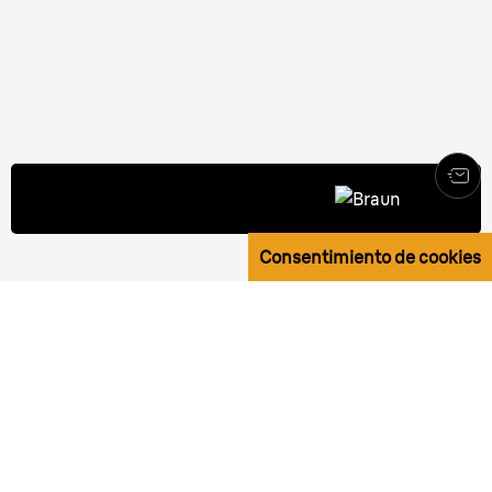
Diseñadas para durar, cada día.
Testadas para la vida.
Consentimiento de cookies
Diseño duradero que permanece.
En Braun creemos que un buen diseño es sencillo,
útil y diseñado para durar.