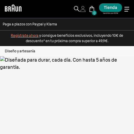
Tienda
0
Vendido por ESW
Paga a plazos con Paypal y Klarna
Regístrate ahora
y consigue beneficios exclusivos, incluyendo 10€ de
descuento* en tu próxima compra superior a 49,9€.
Diseño y artesanía