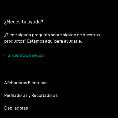
¿Necesita ayuda?
¿Tiene alguna pregunta sobre alguno de nuestros
productos? Estamos aquí para ayudarle.
Ir al centro de ayuda
Afeitadoras Eléctricas
NEVO
Perfiladoras y Recortadoras
Series 9 Sport
Recortadoras de barba
Depiladoras
Series 9 Pro
Recortadora todo en uno