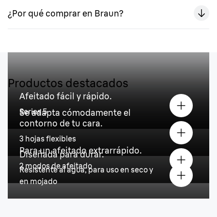
¿Por qué comprar en Braun?
Productos destacados
Afeitado fácil y rápido.
Series 5
Se adapta cómodamente el
contorno de tu cara.
3 hojas flexibles
Para un afeitado extrarrápido.
Diseñada para durar.
2 modos de afeitado
Resistente al agua, para uso en seco y
en mojado