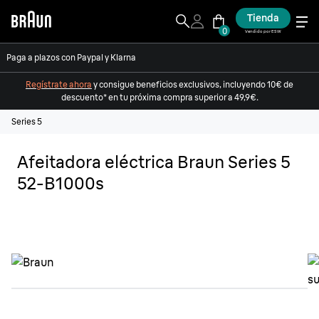
Tienda
0
Vendido por ESW
Paga a plazos con Paypal y Klarna
Regístrate ahora
y consigue beneficios exclusivos, incluyendo 10€ de
descuento* en tu próxima compra superior a 49,9€.
Series 5
Afeitadora eléctrica Braun Series 5
52-B1000s