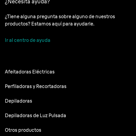
¿Necesita ayuda?
¿Tiene alguna pregunta sobre alguno de nuestros
productos? Estamos aquí para ayudarle.
Ir al centro de ayuda
Afeitadoras Eléctricas
NEVO
Perfiladoras y Recortadoras
Series 9 Sport
Recortadoras de barba
Depiladoras
Series 9 Pro
Recortadora todo en uno
Silk·épil SkinSpa
Depiladoras de Luz Pulsada
Series 7
Recortadora corporal
Silk·épil 9 Flex
Series 5
Skin i·expert
Otros productos
Series X
Silk·épil 9