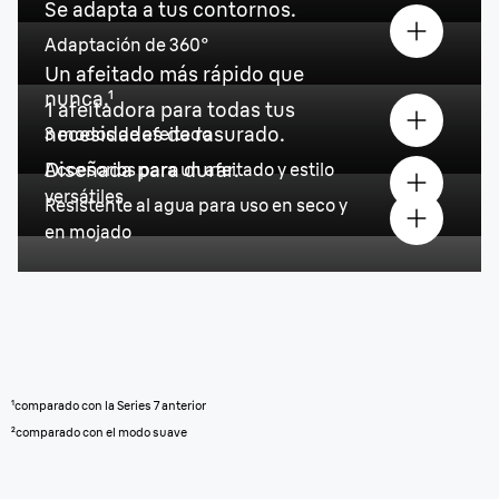
Se adapta a tus contornos.
Adaptación de 360°
Un afeitado más rápido que
nunca.¹
1 afeitadora para todas tus
necesidades de rasurado.
3 modos de afeitado
Diseñada para durar.
Accesorios para un afeitado y estilo
versátiles
Resistente al agua para uso en seco y
en mojado
¹comparado con la Series 7 anterior
²comparado con el modo suave