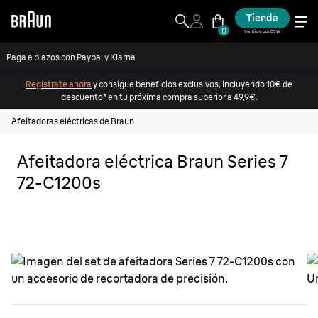
Tienda
0
Vendido por ESW
Paga a plazos con Paypal y Klarna
Regístrate ahora
y consigue beneficios exclusivos, incluyendo 10€ de
descuento* en tu próxima compra superior a 49,9€.
Afeitadoras eléctricas de Braun
Afeitadora eléctrica Braun Series 7
72-C1200s