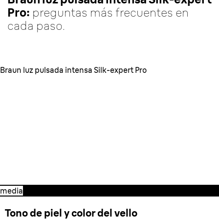
Pro:
preguntas más frecuentes en
cada paso.
Braun luz pulsada intensa Silk-expert Pro
1. Preparación.
Todo lo que debes
saber antes de empezar el
tratamiento de fotodepilación en
casa.
media
Tono de piel y color del vello