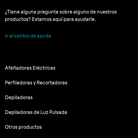
¿Tiene alguna pregunta sobre alguno de nuestros
productos? Estamos aquí para ayudarle.
Ir al centro de ayuda
Afeitadoras Eléctricas
NEVO
Perfiladoras y Recortadoras
Series 9 Sport
Recortadoras de barba
Depiladoras
Series 9 Pro
Recortadora todo en uno
Silk·épil SkinSpa
Depiladoras de Luz Pulsada
Series 7
Recortadora corporal
Silk·épil 9 Flex
Series 5
Skin i·expert
Otros productos
Series X
Silk·épil 9
Series 3
Silk·expert 5