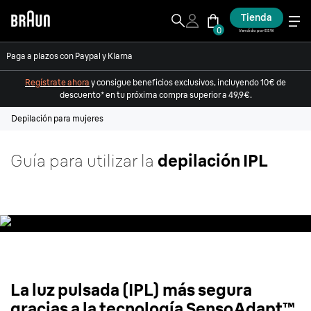
Tienda
0
Vendido por ESW
Paga a plazos con Paypal y Klarna
Regístrate ahora
y consigue beneficios exclusivos, incluyendo 10€ de
descuento* en tu próxima compra superior a 49,9€.
Depilación para mujeres
Guía para utilizar la
depilación IPL
La luz pulsada (IPL) más segura
gracias a la tecnología SensoAdapt™.