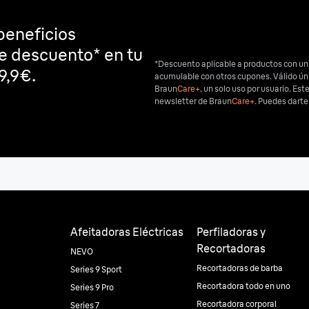
beneficios
de descuento* en tu
*Descuento aplicable a productos con un
9,9€.
acumulable con otros cupones. Válido ú
Braun
Care+
, un solo uso por usuario. Est
newsletter de Braun
Care+
. Puedes dart
Afeitadoras Eléctricas
Perfiladoras y
Recortadoras
NEVO
Recortadoras de barba
Series 9 Sport
Recortadora todo en uno
Series 9 Pro
Recortadora corporal
Series 7