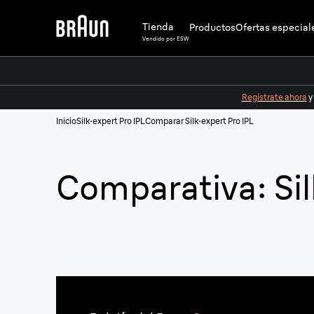
Tienda
Productos
Ofertas especial
Vendido por ESW
Regístrate ahora
y
Inicio
Silk·expert Pro IPL
Comparar Silk·expert Pro IPL
Comparativa: Sil