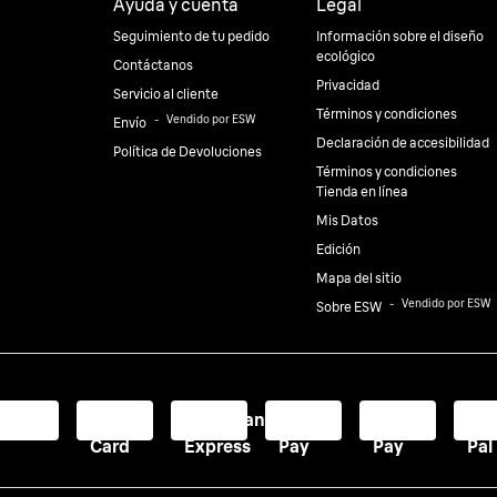
Ayuda y cuenta
Legal
Seguimiento de tu pedido
Información sobre el diseño
ecológico
Contáctanos
Privacidad
Servicio al cliente
Términos y condiciones
⠀-⠀
Vendido por ESW
Envío
Declaración de accesibilidad
Política de Devoluciones
Términos y condiciones
Tienda en línea
Mis Datos
Edición
Mapa del sitio
⠀-⠀
Vendido por ESW
Sobre ESW
Visa
Master
American
Apple
Google
Pa
Card
Express
Pay
Pay
Pal