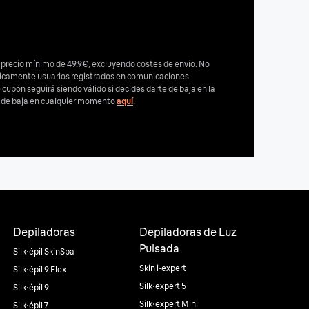
 precio mínimo de 49.9€, excluyendo costes de envío. No
nicamente usuarios registrados en comunicaciones
e cupón seguirá siendo válido si decides darte de baja en la
e de baja en cualquier momento
aquí
.
Depiladoras
Depiladoras de Luz
Pulsada
Silk·épil SkinSpa
Skin i·expert
Silk·épil 9 Flex
Silk·expert 5
Silk·épil 9
Silk·expert Mini
Silk·épil 7