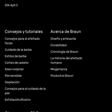
Silk·épil 3
Consejos y tutoriales
Acerca de Braun
Consejos para el afeitado
Diseño y artesanía
facial
Durabilidad
Cuidado de la barba
Cronología de Braun
Estilos de barba
La historia del afeitado
Cortes de cabello
humano
Aseo corporal
Megamarca
Piel sensible
Productos Braun
Depilación
Consejos para el cuidado de la
piel
Exfoliación/Rostro