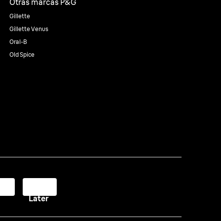
Otras marcas P&G
Gillette
Gillette Venus
Oral-B
Old Spice
y
Pay
Later