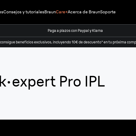
es
Consejos y tutoriales
Braun
Care+
Acerca de Braun
Soporte
Paga a plazos con Paypal y Klarna
 consigue beneficios exclusivos, incluyendo 10€ de descuento* en tu próxima compr
k·expert Pro IPL