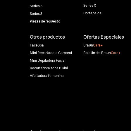
Series X
Series 5
Cortapelos
Series 3
Piezas de repuesto
Otros productos
Ofertas Especiales
FaceSpa
Braun
Care+
Mini Recortadora Corporal
Boletin del Braun
Care+
Mini Depiladora Facial
Recortadora zona Bikini
Afeitadora femenina