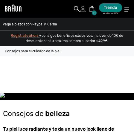
Tienda
0
Vendido por ESW
Paga a plazos con Paypal y Klarna
Regístrate ahora
y consigue beneficios exclusivos, incluyendo 10€ de
descuento* en tu próxima compra superior a 49,9€.
Consejos para el cuidado de la piel
Consejos
para cuidar tu piel
Consejos de
belleza
Tu piel luce radiante y te da un nuevo look lleno de