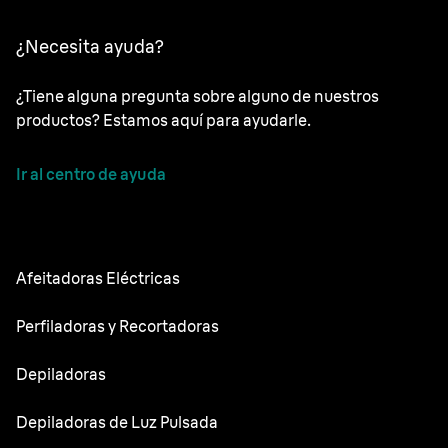
¿Necesita ayuda?
¿Tiene alguna pregunta sobre alguno de nuestros
productos? Estamos aquí para ayudarle.
Ir al centro de ayuda
Afeitadoras Eléctricas
NEVO
Perfiladoras y Recortadoras
Series 9 Sport
Recortadoras de barba
Depiladoras
Series 9 Pro
Recortadora todo en uno
Silk·épil SkinSpa
Depiladoras de Luz Pulsada
Series 7
Recortadora corporal