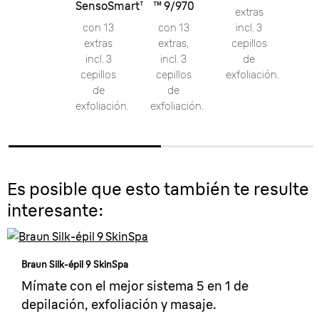
SensoSmart™
™ 9/970
extras
con 13
con 13
incl. 3
extras
extras,
cepillos
incl. 3
incl. 3
de
cepillos
cepillos
exfoliación.
de
de
exfoliación.
exfoliación.
Es posible que esto también te resulte
interesante:
Braun Silk-épil 9 SkinSpa
Mímate con el mejor sistema 5 en 1 de
depilación, exfoliación y masaje.