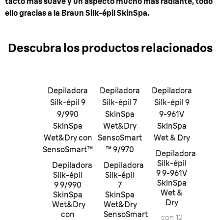
tacto más suave y un aspecto mucho más radiante, todo
ello gracias a la Braun Silk-épil SkinSpa.
Descubra los productos relacionados
Depiladora
Depiladora
Depiladora
Silk-épil 9
Silk-épil 7
Silk-épil 9
9/990
SkinSpa
9-961V
SkinSpa
Wet&Dry
SkinSpa
Wet&Dry con
SensoSmart
Wet & Dry
SensoSmart™
™ 9/970
Depiladora
Silk-épil
Depiladora
Depiladora
9 9-961V
Silk-épil
Silk-épil
SkinSpa
9 9/990
7
Wet &
SkinSpa
SkinSpa
Dry
Wet&Dry
Wet&Dry
con
SensoSmart
con 12