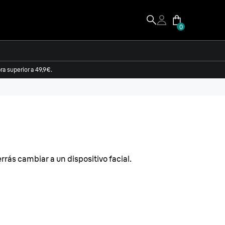
0
a superior a 49,9€.
errás cambiar a un dispositivo facial.