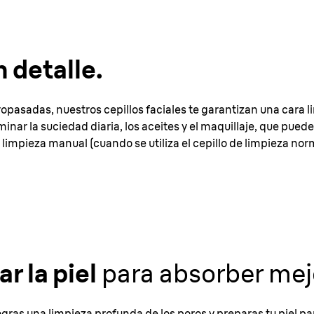
n detalle.
ropasadas, nuestros cepillos faciales te garantizan una cara 
iminar la suciedad diaria, los aceites y el maquillaje, que pued
limpieza manual (cuando se utiliza el cepillo de limpieza norm
r la piel
para absorber mejo
ogras una limpieza profunda de los poros y preparas tu piel par