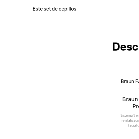
Este set de cepillos
Desc
Braun F
Braun
Pr
Sistema 3 en
revitalizaci
facial 