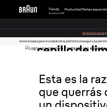
Tienda
Productos
Ofertas especial
Vendido por ESW
Logra una piel
radiante con 
Regístrate ahora
y
Inicio
Consejos para el cuidado de la piel
Cómo conseguir una piel li
cepillo de li
facial Braun
Esta es la ra
que
querrás 
un dispositiv