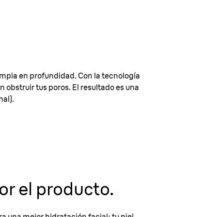
limpia en profundidad. Con la tecnología
en obstruir tus poros. El resultado es una
al).
r el producto.
a una mejor hidratación facial: tu piel