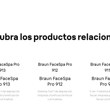
ubra los productos relacio
aceSpa Pro
Braun FaceSpa Pro
Braun Fac
913
912
91
 FaceSpa
Braun FaceSpa
Braun F
o 913
Pro 912
Pro 
 1 de depilación,
Sistema 3 en 1 de depilación,
3-en-1 sistema d
ón y tonificación
limpieza y tonificación facial
facial, limpieza 
con 5 extras.
con 5 extras.
facial con 5