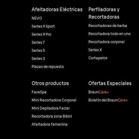
Afeitadoras Eléctricas
Perfiladoras y
Recortadoras
NEVO
Recortadoras de barba
Series 9 Sport
Recortadora todo en uno
Series 9 Pro
Recortadora corporal
Series 7
Series X
Series 5
Cortapelos
Series 3
Piezas de repuesto
Otros productos
Ofertas Especiales
FaceSpa
Braun
Care+
Mini Recortadora Corporal
Boletin del Braun
Care+
Mini Depiladora Facial
Recortadora zona Bikini
Afeitadora femenina