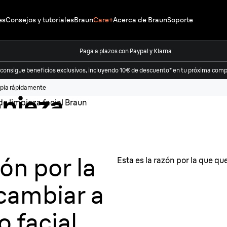
es
Consejos y tutoriales
Braun
Care+
Acerca de Braun
Soporte
 clara y
Paga a plazos con Paypal y Klarna
el
 consigue beneficios exclusivos, incluyendo 10€ de descuento* en tu próxima compr
mpia rápidamente
mpieza
zón por la
Esta es la razón por la que qu
cambiar a
o facial.