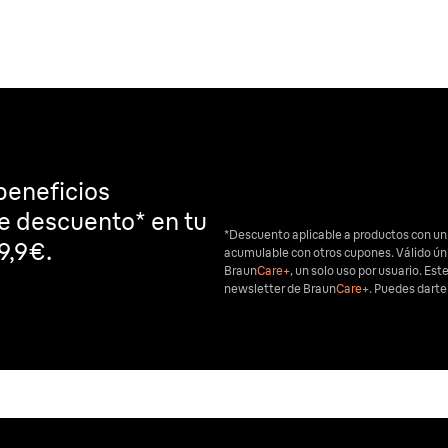
beneficios
de descuento* en tu
*Descuento aplicable a productos con un
9,9€.
acumulable con otros cupones. Válido ú
Braun
Care+
, un solo uso por usuario. Est
newsletter de Braun
Care+
. Puedes dart