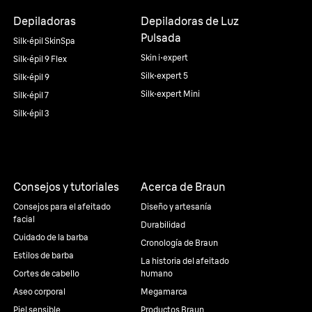
Depiladoras
Depiladoras de Luz
Pulsada
Silk·épil SkinSpa
Skin i·expert
Silk·épil 9 Flex
Silk·expert 5
Silk·épil 9
Silk·expert Mini
Silk·épil 7
Silk·épil 3
Consejos y tutoriales
Acerca de Braun
Consejos para el afeitado
Diseño y artesanía
facial
Durabilidad
Cuidado de la barba
Cronología de Braun
Estilos de barba
La historia del afeitado
Cortes de cabello
humano
Aseo corporal
Megamarca
Piel sensible
Productos Braun