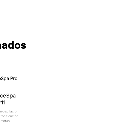
nados
eSpa Pro
1
aceSpa
911
e depilación
y tonificación
 extras.