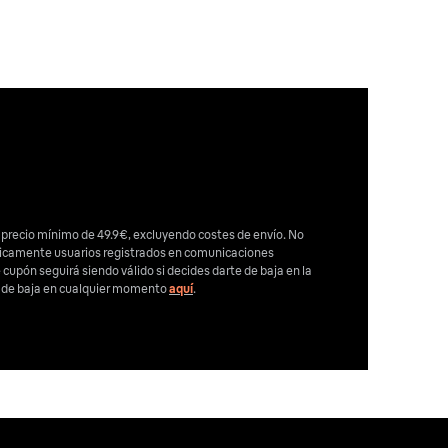
 precio mínimo de 49.9€, excluyendo costes de envío. No
nicamente usuarios registrados en comunicaciones
e cupón seguirá siendo válido si decides darte de baja en la
e de baja en cualquier momento
aquí
.