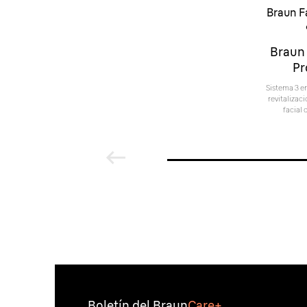
Braun F
Braun
Pr
Sistema 3 en
revitalizaci
facial 
Boletín del Braun
Care+