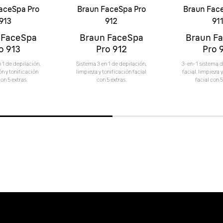
aceSpa Pro
Braun FaceSpa Pro
Braun Fac
913
912
91
 FaceSpa
Braun FaceSpa
Braun F
o 913
Pro 912
Pro 
 1 de depilación,
Sistema 3 en 1 de depilación,
3-en-1 sistema d
ón y tonificación
limpieza y tonificación facial
facial, limpieza 
con 5 extras.
con 5 extras.
facial con 5