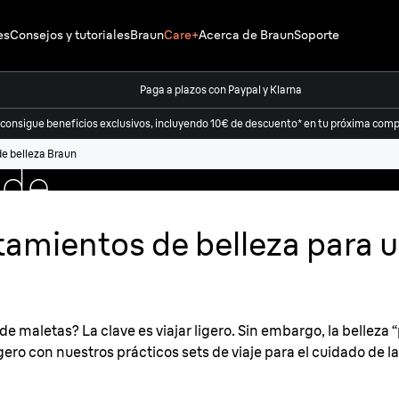
es
Consejos y tutoriales
Braun
Care+
Acerca de Braun
Soporte
con
Paga a plazos con Paypal y Klarna
e
 consigue beneficios exclusivos, incluyendo 10€ de descuento* en tu próxima compr
de belleza Braun
 de
tamientos de belleza para 
e maletas? La clave es viajar ligero. Sin embargo, la belleza
gero con nuestros prácticos sets de viaje para el cuidado de la