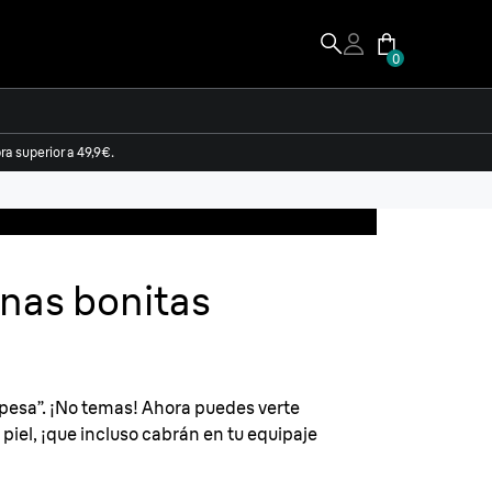
0
a superior a 49,9€.
unas bonitas
 “pesa”. ¡No temas! Ahora puedes verte
 piel, ¡que incluso cabrán en tu equipaje