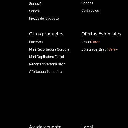
Series X
Series 5
Cortapelos
Series 3
Piezas de repuesto
Otros productos
Ofertas Especiales
FaceSpa
Braun
Care+
Mini Recortadora Corporal
Boletin del Braun
Care+
Mini Depiladora Facial
Recortadora zona Bikini
Afeitadora femenina
Ayuda y cuenta
Legal