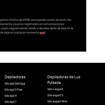
 precio mínimo de 49.9€, excluyendo costes de envío. No
nicamente usuarios registrados en comunicaciones
e cupón seguirá siendo válido si decides darte de baja en la
e de baja en cualquier momento
aquí
.
Depiladoras
Depiladoras de Luz
Pulsada
Silk·épil SkinSpa
Skin i·expert
Silk·épil 9 Flex
Silk·expert 5
Silk·épil 9
Silk·expert Mini
Silk·épil 7