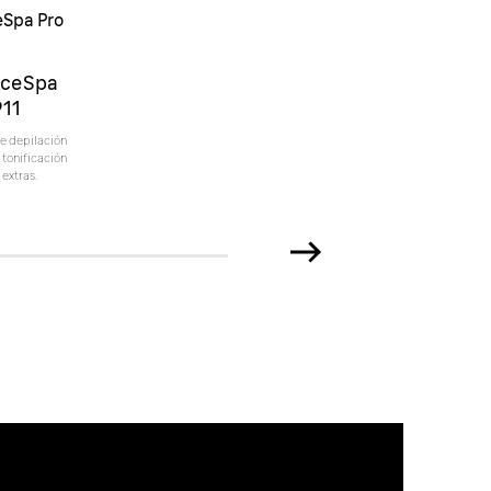
eSpa Pro
1
aceSpa
911
e depilación
y tonificación
 extras.