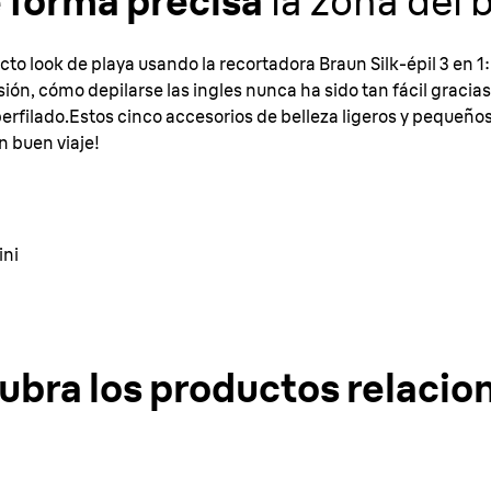
e forma precisa
la zona del b
to look de playa usando la recortadora Braun Silk-épil 3 en 1
isión, cómo depilarse las ingles nunca ha sido tan fácil gracia
perfilado.Estos cinco accesorios de belleza ligeros y pequeño
n buen viaje!
ini
ubra los productos relacio