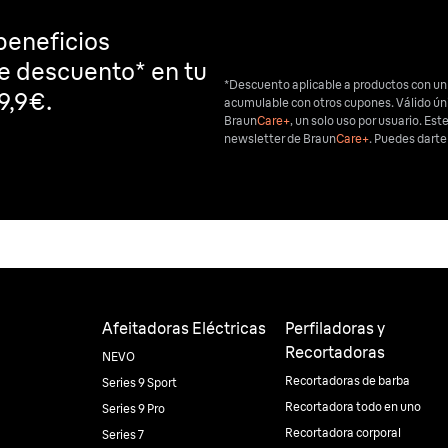
beneficios
de descuento* en tu
*Descuento aplicable a productos con un
9,9€.
acumulable con otros cupones. Válido ú
Braun
Care+
, un solo uso por usuario. Est
newsletter de Braun
Care+
. Puedes dart
Afeitadoras Eléctricas
Perfiladoras y
Recortadoras
NEVO
Recortadoras de barba
Series 9 Sport
Recortadora todo en uno
Series 9 Pro
Recortadora corporal
Series 7