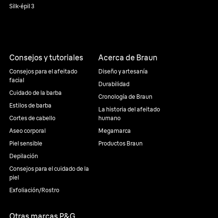
Silk·épil 3
Consejos y tutoriales
Acerca de Braun
Consejos para el afeitado
Diseño y artesanía
facial
Durabilidad
Cuidado de la barba
Cronología de Braun
Estilos de barba
La historia del afeitado
Cortes de cabello
humano
Aseo corporal
Megamarca
Piel sensible
Productos Braun
Depilación
Consejos para el cuidado de la
piel
Exfoliación/Rostro
Otras marcas P&G