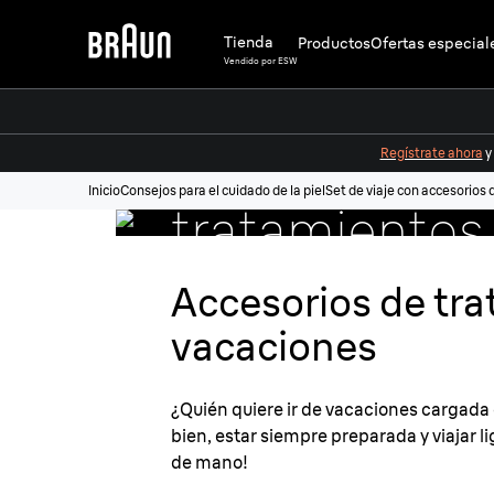
Tienda
Productos
Ofertas especial
Vendido por ESW
Set de viaje 
accesorios d
Regístrate ahora
y
Inicio
Consejos para el cuidado de la piel
Set de viaje con accesorios 
tratamientos
belleza Braun
Accesorios de tra
vacaciones
¿Quién quiere ir de vacaciones cargada d
bien, estar siempre preparada y viajar li
de mano!