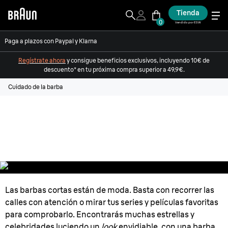
Tienda
0
Vendido por ESW
Paga a plazos con Paypal y Klarna
Regístrate ahora
y consigue beneficios exclusivos, incluyendo 10€ de
descuento* en tu próxima compra superior a 49,9€.
Cuidado de la barba
Cómo hacer crecer y recortar una
barba corta
Las barbas cortas están de moda. Basta con recorrer las
calles con atención o mirar tus series y películas favoritas
para comprobarlo. Encontrarás muchas estrellas y
celebridades luciendo un
look
envidiable, con una barba