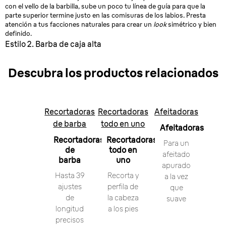
con el vello de la barbilla, sube un poco tu línea de guía para que la
parte superior termine justo en las comisuras de los labios. Presta
atención a tus facciones naturales para crear un
look
simétrico y bien
definido.
Estilo 2. Barba de caja alta
Descubra los productos relacionados
Recortadoras
Recortadoras
Afeitadoras
de barba
todo en uno
Afeitadoras
Recortadoras
Recortadoras
Para un
de
todo en
afeitado
barba
uno
apurado
Hasta 39
Recorta y
a la vez
ajustes
perfila de
que
de
la cabeza
suave
longitud
a los pies
precisos