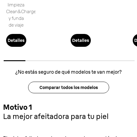
limpieza
Clean&Charge
y funda
de viaje
Detalles
Detalles
D
¿No estás seguro de qué modelos te van mejor?
Comparar todos los modelos
Motivo 1
La mejor afeitadora para tu piel