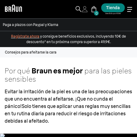
Tienda
0
Vendido por ESW
Paga a plazos con Paypal y Klarna
Regístrate ahora
y consigue beneficios exclusivos, incluyendo 10€ de
descuento* en tu próxima compra superior a 49,9€.
Consejos para afeitarse la cara
Por qué
Braun es mejor
para las pieles
sensibles
Evitar la irritación de la piel es una de las preocupaciones
que uno encuentra al afeitarse. ¡Que no cunda el
pánico!Solo tienes que aplicar unas reglas muy sencillas
en tu rutina diaria para reducir el riesgo de irritaciones
debidas al afeitado.