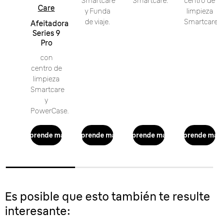
Smartcare
Smartcare.
centro de
Care
y Funda
limpieza
de viaje.
Smartcare
Afeitadora
Series 9
Pro
con
centro de
limpieza
Smartcare
y
PowerCase.
Aprende más
Aprende más
Aprende más
Aprende m
Es posible que esto también te resulte
interesante: