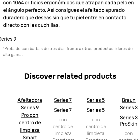
con 1064 orificios ergonómicos que atrapan cada pelo en
el ángulo perfecto. Así consigues el afeitado apurado
duradero que deseas sin que tu piel entre en contacto
directo con las cuchillas.
Series 9
¹Probado con barbas de tres días frente a otros productos líderes de
alta gama.
Discover related products
Afeitadora
Series 7
Series 5
Braun
Series 9
Series 3
Series 7
Series 5
Pro con
Series 3
con
con
centro de
ProSkin
centro de
centro de
limpieza
limpieza
limpieza
con
Smart