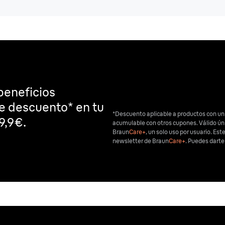
beneficios
de descuento* en tu
*Descuento aplicable a productos con un
9,9€.
acumulable con otros cupones. Válido ú
Braun
Care+
, un solo uso por usuario. Est
newsletter de Braun
Care+
. Puedes dart