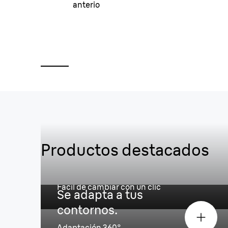
Productos destacados
Recupera el 100% de rendimie
Fácil de cambiar con un clic
Se adapta a tus
contornos.
Adaptación 360°