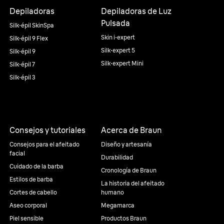
Depiladoras
Depiladoras de Luz
Pulsada
Silk·épil SkinSpa
Skin i·expert
Silk·épil 9 Flex
Silk·expert 5
Silk·épil 9
Silk·expert Mini
Silk·épil 7
Silk·épil 3
Consejos y tutoriales
Acerca de Braun
Consejos para el afeitado
Diseño y artesanía
facial
Durabilidad
Cuidado de la barba
Cronología de Braun
Estilos de barba
La historia del afeitado
Cortes de cabello
humano
Aseo corporal
Megamarca
Piel sensible
Productos Braun