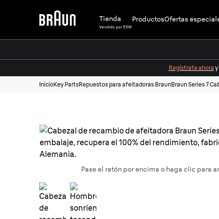
Tienda
Productos
Ofertas especial
Vendido por ESW
Regístrate ahora
y
Inicio
Key Parts
Repuestos para afeitadoras Braun
Braun Series 7 Ca
Pase el ratón por encima o haga clic para a