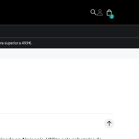
0
a superior a 49,9€.