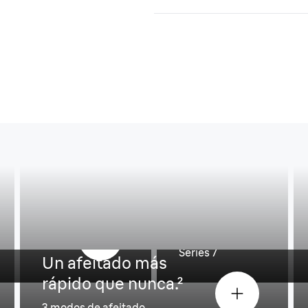
nto.¹
Afeitado más apu
Series 7
Un afeitado más
rápido que nunca.²
3 modos de afeitado