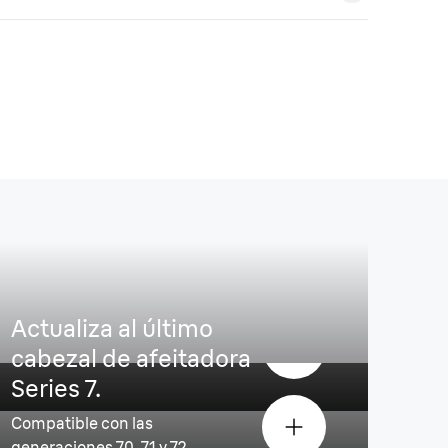
Actualiza al último
rado y rápido.²
cabezal de afeitadora
Series 7.
Compatible con las
generaciones 70, 71 y 72