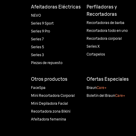
Afeitadoras Eléctricas
Perfiladoras y
Recortadoras
NEVO
Recortadoras de barba
Series 9 Sport
Recortadora todo en uno
Series 9 Pro
Recortadora corporal
Series 7
Series X
Series 5
Cortapelos
Series 3
Piezas de repuesto
Otros productos
Ofertas Especiales
FaceSpa
Braun
Care+
Mini Recortadora Corporal
Boletin del Braun
Care+
Mini Depiladora Facial
Recortadora zona Bikini
Afeitadora femenina