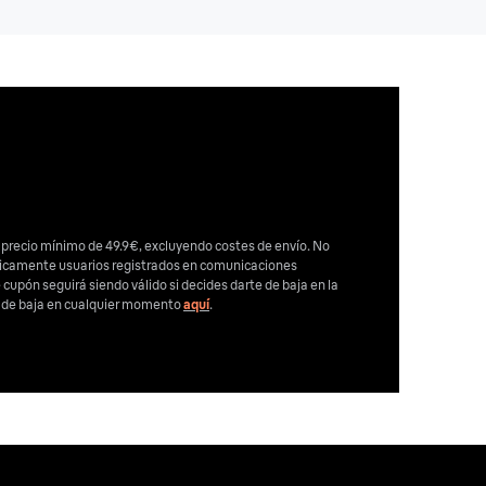
 precio mínimo de 49.9€, excluyendo costes de envío. No
nicamente usuarios registrados en comunicaciones
e cupón seguirá siendo válido si decides darte de baja en la
e de baja en cualquier momento
aquí
.