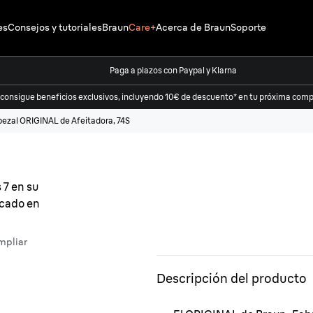
es
Consejos y tutoriales
Braun
Care+
Acerca de Braun
Soporte
Paga a plazos con Paypal y Klarna
 consigue beneficios exclusivos, incluyendo 10€ de descuento* en tu próxima compr
bezal ORIGINAL de Afeitadora, 74S
mpliar
Descripción del producto