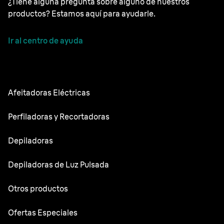
¿Tiene alguna pregunta sobre alguno de nuestros
productos? Estamos aquí para ayudarle.
Ir al centro de ayuda
Afeitadoras Eléctricas
NEVO
Perfiladoras y Recortadoras
Series 9 Sport
Recortadoras de barba
Depiladoras
Series 9 Pro
Recortadora todo en uno
Silk·épil SkinSpa
Depiladoras de Luz Pulsada
Series 7
Recortadora corporal
Silk·épil 9 Flex
Series 5
Skin i·expert
Otros productos
Series X
Silk·épil 9
Series 3
Silk·expert 5
Cortapelos
FaceSpa
Ofertas Especiales
Silk·épil 7
Piezas de repuesto
Silk·expert Mini