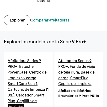
batería
Explorar
Comparar afeitadoras
Explora los modelos de la Serie 9 Pro+
Afeitadora Series 9
Afeitadora Series 9
PRO+, Estuche
PRO+, Funda de viaje
PowerCase, Centro de
de tela dura, Base de
limpieza y carga
carga, SmartPlug,
SmartCare 6 en 1,
Cepillo de limpieza
Cartucho de limpieza (1
Afeitadora Eléctrica
ud.), Cargador Smart
Braun Series 9 Pro+ 9517s
Plug, Cepillito de
limpieza
Top Ventas