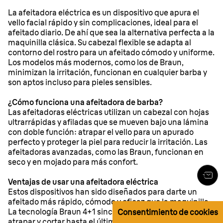
La afeitadora eléctrica es un dispositivo que apura el
vello facial rápido y sin complicaciones, ideal para el
afeitado diario. De ahí que sea la alternativa perfecta a la
maquinilla clásica. Su cabezal flexible se adapta al
contorno del rostro para un afeitado cómodo y uniforme.
Los modelos más modernos, como los de Braun,
minimizan la irritación, funcionan en cualquier barba y
son aptos incluso para pieles sensibles.
¿Cómo funciona una afeitadora de barba?
Las afeitadoras eléctricas utilizan un cabezal con hojas
ultrarrápidas y afiladas que se mueven bajo una lámina
con doble función: atrapar el vello para un apurado
perfecto y proteger la piel para reducir la irritación. Las
afeitadoras avanzadas, como las Braun, funcionan en
seco y en mojado para más confort.
Ventajas de usar una afeitadora eléctrica
Estos dispositivos han sido diseñados para darte un
afeitado más rápido, cómodo y eficaz que la maquinilla.
La tecnología Braun 4+1 sincroniza varias láminas para
Consentimiento de cookies
atrapar y cortar hasta el último vello, logrando un