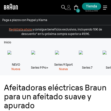
Tienda
0
Vendido por ESW
Paga a plazos con Paypal y Klarna
Regístrate ahora
y consigue beneficios exclusivos, incluyendo 10€ de
descuento* en tu próxima compra superior a 49,9€.
Inicio
NEVO
Series 9 Sport
Series 9 Pro+
Series 7
Seri
Nueva
Nueva
Afeitadoras eléctricas Braun
para un afeitado suave y
apurado