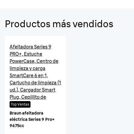
Productos más vendidos
Afeitadora Series 9
PRO+, Estuche
PowerCase, Centro de
limpieza y carga
SmartCare 6 en 1,
Cartucho de limpieza (1
ud.), Cargador Smart
Plug, Cepillito de
limpieza
Top Ventas
Braun afeitadora
eléctrica Series 9 Pro+
9675cc