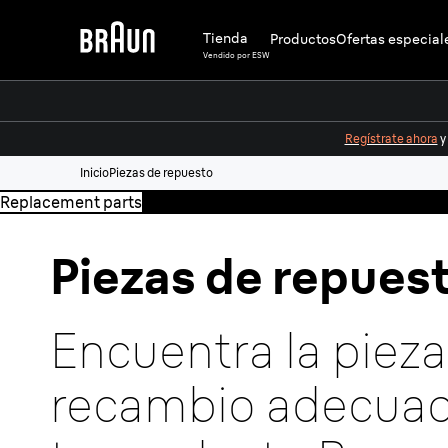
Tienda
Productos
Ofertas especial
Vendido por ESW
Regístrate ahora
y
Inicio
Piezas de repuesto
Replacement parts
Piezas de repues
Encuentra la pieza
recambio adecuad