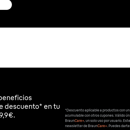
beneficios
de descuento* en tu
*Descuento aplicable a productos con un
9,9€.
acumulable con otros cupones. Válido ú
Braun
Care+
, un solo uso por usuario. Est
newsletter de Braun
Care+
. Puedes dart