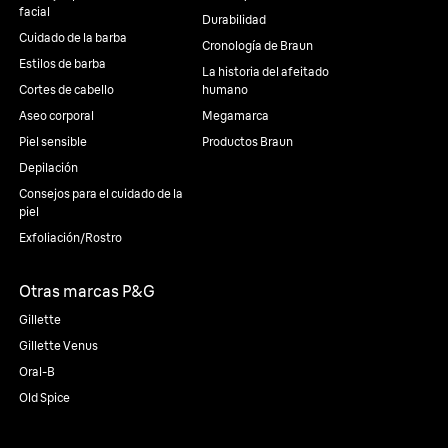
facial
Durabilidad
Cuidado de la barba
Cronología de Braun
Estilos de barba
La historia del afeitado
Cortes de cabello
humano
Aseo corporal
Megamarca
Piel sensible
Productos Braun
Depilación
Consejos para el cuidado de la
piel
Exfoliación/Rostro
Otras marcas P&G
Gillette
Gillette Venus
Oral-B
Old Spice