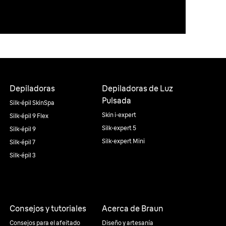
Depiladoras
Depiladoras de Luz
Pulsada
Silk·épil SkinSpa
Skin i·expert
Silk·épil 9 Flex
Silk·expert 5
Silk·épil 9
Silk·expert Mini
Silk·épil 7
Silk·épil 3
Consejos y tutoriales
Acerca de Braun
Consejos para el afeitado
Diseño y artesanía