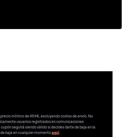
 precio mínimo de 49.9€, excluyendo costes de envío. No
nicamente usuarios registrados en comunicaciones
e cupón seguirá siendo válido si decides darte de baja en la
e de baja en cualquier momento
aquí
.