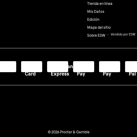
Tienda en línea
Mis Datos
Edición
Mapa del sitio
⠀-⠀
Vendido por ESW
Sobre ESW
Visa
Master
American
Apple
Google
Pa
Card
Express
Pay
Pay
Pal
© 2026 Procter & Gamble