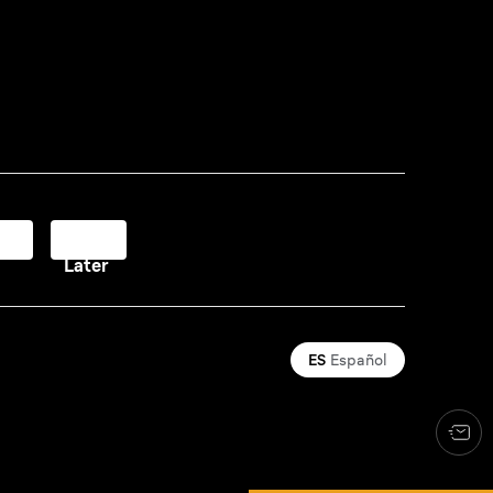
y
Pay
Later
ES
Español