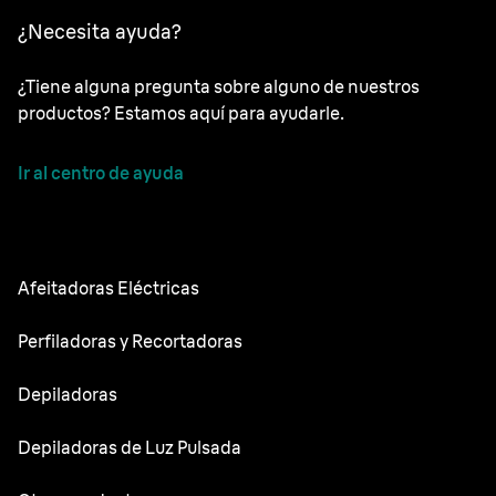
¿Necesita ayuda?
¿Tiene alguna pregunta sobre alguno de nuestros
productos? Estamos aquí para ayudarle.
Ir al centro de ayuda
Afeitadoras Eléctricas
NEVO
Perfiladoras y Recortadoras
Series 9 Sport
Recortadoras de barba
Depiladoras
Series 9 Pro
Recortadora todo en uno
Silk·épil SkinSpa
Depiladoras de Luz Pulsada
Series 7
Recortadora corporal
Silk·épil 9 Flex
Series 5