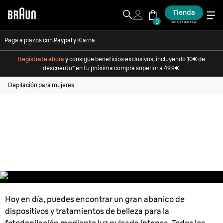
Tienda
0
Vendido por ESW
Paga a plazos con Paypal y Klarna
Regístrate ahora
y consigue beneficios exclusivos, incluyendo 10€ de
descuento* en tu próxima compra superior a 49,9€.
Depilación para mujeres
¿Luz pulsada (IPL) o depilación láser?
Descubre el mejor método de
depilación permanente.
Hoy en día, puedes encontrar un gran abanico de
dispositivos y tratamientos de belleza para la