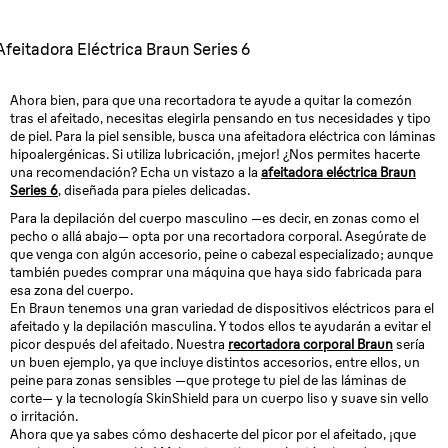
Afeitadora Eléctrica Braun Series 6
Ahora bien, para que una recortadora te ayude a quitar la comezón
tras el afeitado, necesitas elegirla pensando en tus necesidades y tipo
de piel. Para la piel sensible, busca una afeitadora eléctrica con láminas
hipoalergénicas. Si utiliza lubricación, ¡mejor! ¿Nos permites hacerte
una recomendación? Echa un vistazo a la
afeitadora eléctrica Braun
Series 6
, diseñada para pieles delicadas.
Para la depilación del cuerpo masculino —es decir, en zonas como el
pecho o allá abajo— opta por una recortadora corporal. Asegúrate de
que venga con algún accesorio, peine o cabezal especializado; aunque
también puedes comprar una máquina que haya sido fabricada para
esa zona del cuerpo.
En Braun tenemos una gran variedad de dispositivos eléctricos para el
afeitado y la depilación masculina. Y todos ellos te ayudarán a evitar el
picor después del afeitado. Nuestra
recortadora corporal Braun
sería
un buen ejemplo, ya que incluye distintos accesorios, entre ellos, un
peine para zonas sensibles —que protege tu piel de las láminas de
corte— y la tecnología SkinShield para un cuerpo liso y suave sin vello
o irritación.
Ahora que ya sabes cómo deshacerte del picor por el afeitado, ¡que