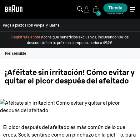
Tienda
0
Vendido por ESW
Paga a plazos con Paypal y Klarna
Regístrate ahora
y consigue beneficios exclusivos, incluyendo 10€ de
descuento* en tu próxima compra superior a 49,9€.
Piel sensible
¡Aféitate sin irritación! Cómo evitar y
quitar el picor después del afeitado
El picor después del afeitado es más común de lo que
crees. Suele sentirse como un pinchazo en la piel —o, para