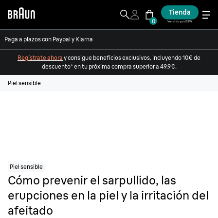
Tienda
0
Vendido por ESW
Paga a plazos con Paypal y Klarna
Regístrate ahora
y consigue beneficios exclusivos, incluyendo 10€ de
descuento* en tu próxima compra superior a 49,9€.
Piel sensible
Piel sensible
Cómo prevenir el sarpullido, las
erupciones en la piel y la irritación del
afeitado