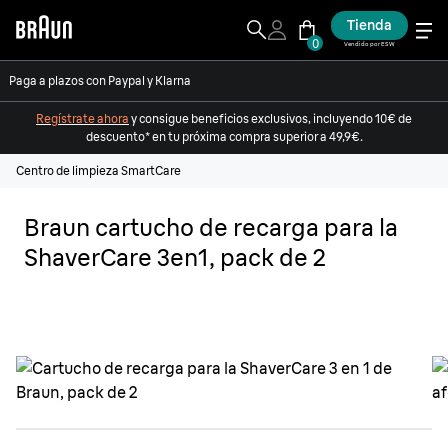
Tienda
0
Vendido por ESW
Paga a plazos con Paypal y Klarna
Regístrate ahora
y consigue beneficios exclusivos, incluyendo 10€ de
descuento* en tu próxima compra superior a 49,9€.
Centro de limpieza SmartCare
Braun cartucho de recarga para la
ShaverCare 3en1, pack de 2