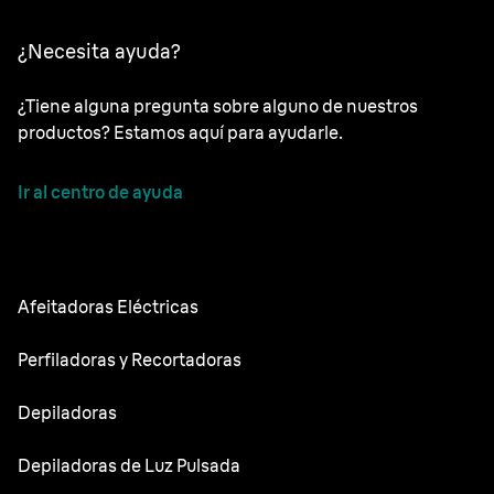
¿Necesita ayuda?
¿Tiene alguna pregunta sobre alguno de nuestros
productos? Estamos aquí para ayudarle.
Ir al centro de ayuda
Afeitadoras Eléctricas
NEVO
Perfiladoras y Recortadoras
Series 9 Sport
Recortadoras de barba
Depiladoras
Series 9 Pro
Recortadora todo en uno
Silk·épil SkinSpa
Depiladoras de Luz Pulsada
Series 7
Recortadora corporal