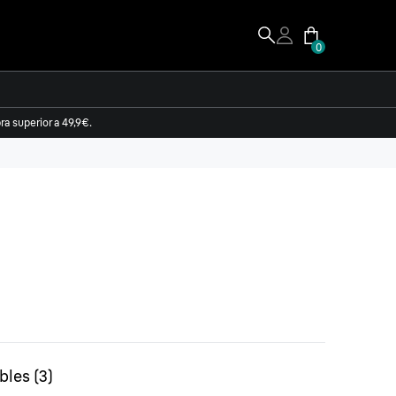
0
a superior a 49,9€.
bles
(
3
)