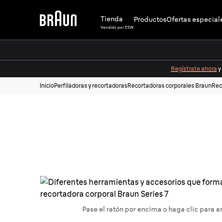
Tienda
Productos
Ofertas especial
Vendido por ESW
Regístrate ahora
y
Inicio
Perfiladoras y recortadoras
Recortadoras corporales Braun
Rec
Pase el ratón por encima o haga clic para a