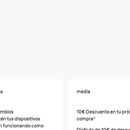
ia
media
mbios
10€ Descuento en tu pr
én tus dispositivos
compra*
n funcionando como
Disfruta de 10€ de desc