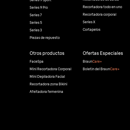
Recortadora todo en uno
Series 9 Pro
Recortadora corporal
Series 7
Series X
Series 5
Cortapelos
Series 3
Piezas de repuesto
Otros productos
Ofertas Especiales
FaceSpa
Braun
Care+
Mini Recortadora Corporal
Boletin del Braun
Care+
Mini Depiladora Facial
Recortadora zona Bikini
Afeitadora femenina