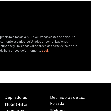
 precio mínimo de 49.9€, excluyendo costes de envío. No
nicamente usuarios registrados en comunicaciones
e cupón seguirá siendo válido si decides darte de baja en la
e de baja en cualquier momento
aquí
.
Depiladoras
Depiladoras de Luz
Pulsada
Silk·épil SkinSpa
Skin i·expert
Silk·épil 9 Flex