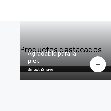
Productos destacados
Suave y sin tirones.
Agradable para la
piel.
Recortadora Corporal Series 7
SmoothShave