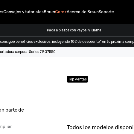
es
Consejos y tutoriales
Braun
Care+
Acerca de Braun
Soporte
Paga a plazos con Paypal y Klarna
 consigue beneficios exclusivos, incluyendo 10€ de descuento* en tu próxima compr
ortadora corporal Series 7 BG7550
Top Ventas
mpliar
Todos los modelos disponi