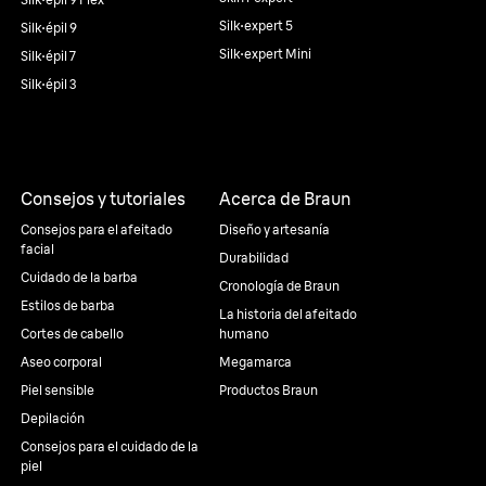
Silk·expert 5
Silk·épil 9
Silk·expert Mini
Silk·épil 7
Silk·épil 3
Consejos y tutoriales
Acerca de Braun
Consejos para el afeitado
Diseño y artesanía
facial
Durabilidad
Cuidado de la barba
Cronología de Braun
Estilos de barba
La historia del afeitado
Cortes de cabello
humano
Aseo corporal
Megamarca
Piel sensible
Productos Braun
Depilación
Consejos para el cuidado de la
piel