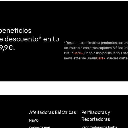
beneficios
de descuento* en tu
*Descuento aplicable a productos con un
9,9€.
acumulable con otros cupones. Válido ú
Braun
Care+
, un solo uso por usuario. Est
newsletter de Braun
Care+
. Puedes dart
Afeitadoras Eléctricas
Perfiladoras y
Recortadoras
NEVO
Recortadoras de barba
Series 9 Sport