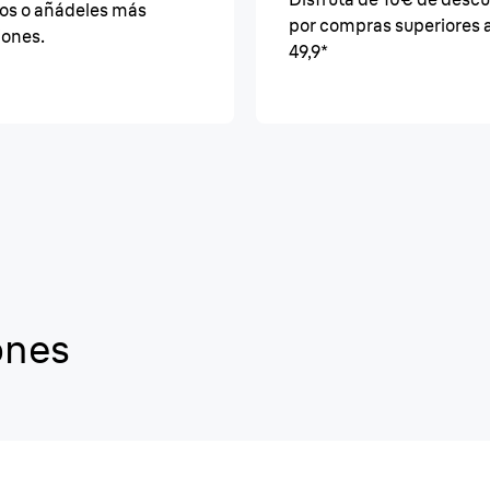
os o añádeles más
por compras superiores 
iones.
49,9*
ones