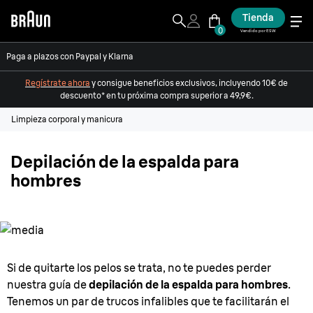
Tienda
0
Vendido por ESW
Paga a plazos con Paypal y Klarna
Regístrate ahora
y consigue beneficios exclusivos, incluyendo 10€ de
descuento* en tu próxima compra superior a 49,9€.
Limpieza corporal y manicura
Depilación de la espalda para
hombres
Si de quitarte los pelos se trata, no te puedes perder
nuestra guía de
depilación de la espalda para hombres
.
Tenemos un par de trucos infalibles que te facilitarán el