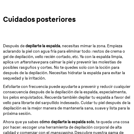
Cuidados posteriores
Después de
depilarte la espalda
, necesitas mimar la zona. Empieza
aclarando la piel con agua fría para eliminar todo: restos de crema o
gel de depilación, vello recién cortado, etc. Ya con la espalda limpia,
aplica un
aftershave
para calmar la piel y prevenir las molestias de
posibles rasguños y cortes. No te quedes solo con la loción para
después de la depilación. Necesitas hidratar la espalda para evitar la
sequedad y la irritación.
Exfoliarte con frecuencia puede ayudarte a prevenir y reducir cualquier
consecuencia después de la depilación de la espalda, especialmente,
los pelos enquistados. Recuerda también depilar tu espalda a favor del
vello para librarte del sarpullido indeseado. Cuidar tu piel después de la
depilación es la mejor manera de mantenerla sana,
suave
y lista para la
próxima sesión.
Ahora que ya sabes
cómo depilarte la espalda solo
, te queda una cosa
por hacer: escoger una herramienta de depilación corporal de alta
calidad y comenzar con el
manscaping
. Descubre nuestra gama de