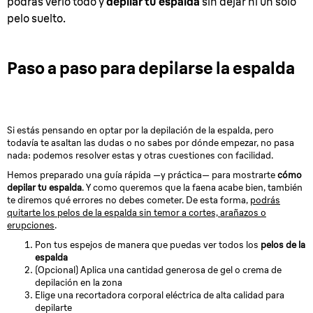
podrás verlo todo y
depilar tu espalda
sin dejar ni un solo
pelo suelto.
Paso a paso para depilarse la espalda
Si estás pensando en optar por la depilación de la espalda, pero
todavía te asaltan las dudas o no sabes por dónde empezar, no pasa
nada: podemos resolver estas y otras cuestiones con facilidad.
Hemos preparado una guía rápida —y práctica— para mostrarte
cómo
depilar tu espalda
. Y como queremos que la faena acabe bien, también
te diremos qué errores no debes cometer. De esta forma,
podrás
quitarte los pelos de la espalda sin temor a cortes, arañazos o
erupciones
.
Pon tus espejos de manera que puedas ver todos los
pelos de la
espalda
(Opcional) Aplica una cantidad generosa de gel o crema de
depilación en la zona
Elige una recortadora corporal eléctrica de alta calidad para
depilarte